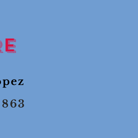
RE
López
s 863