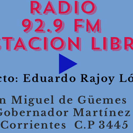
ADIO
.9 FM
ACION LIB
cto: Eduardo Rajoy 
ín Miguel de Güeme
Gobernador
Martínez
Corrientes C.P 3445