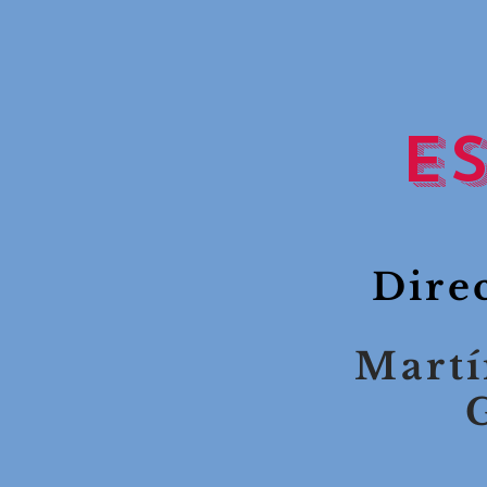
R
92
EST
Dire
Mart